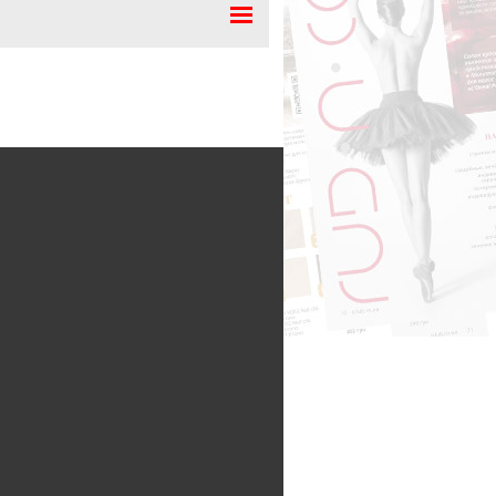
сти и комплектующие
 для авто- и мото
льное оборудование
ий транспорт, автобусы,
бусы
ка
 полуприцепы
орудование автомобилей